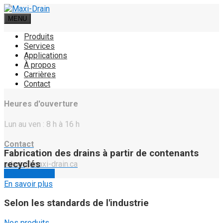
MENU
Produits
Services
Applications
À propos
Carrières
Contact
Heures d'ouverture
Lun au ven : 8 h à 16 h
Contact
Fabrication des drains à partir de contenants
recyclés
admin@maxi-drain.ca
819-991-1235
En savoir plus
Selon les standards de l'industrie
Nos produits